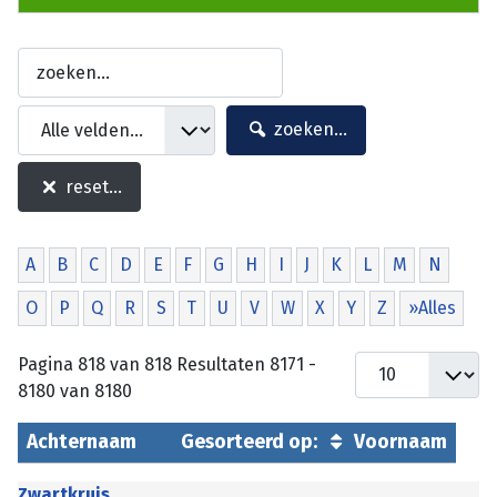
zoeken...
reset...
A
B
C
D
E
F
G
H
I
J
K
L
M
N
O
P
Q
R
S
T
U
V
W
X
Y
Z
»Alles
Pagina 818 van 818 Resultaten 8171 -
8180 van 8180
Achternaam
Gesorteerd op:
Voornaam
Zwartkruis