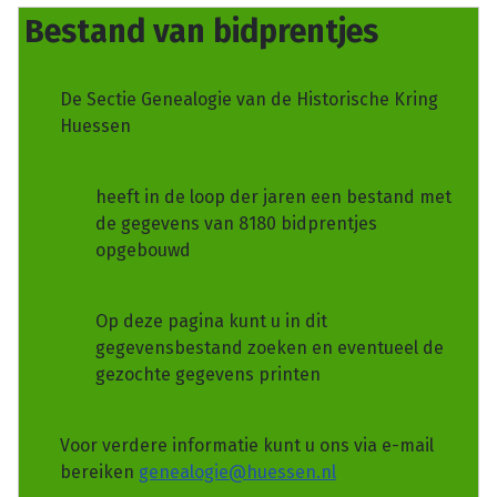
Bestand van bidprentjes
De Sectie Genealogie van de Historische Kring
Huessen
heeft in de loop der jaren een bestand met
de gegevens van 8180 bidprentjes
opgebouwd
Op deze pagina kunt u in dit
gegevensbestand zoeken en eventueel de
gezochte gegevens printen
Voor verdere informatie kunt u ons via e-mail
bereiken
genealogie@huessen.nl