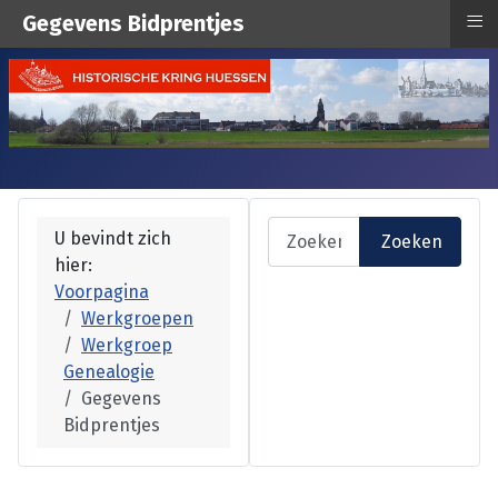
≡
Gegevens Bidprentjes
Zoeken
U bevindt zich
Zoeken
hier:
Type 2 or more characters fo
Voorpagina
Werkgroepen
Werkgroep
Genealogie
Gegevens
Bidprentjes