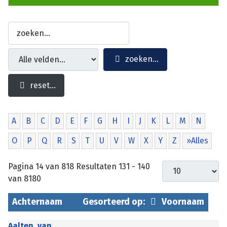
zoeken...
reset...
A
B
C
D
E
F
G
H
I
J
K
L
M
N
O
P
Q
R
S
T
U
V
W
X
Y
Z
»Alles
Pagina 14 van 818 Resultaten 131 - 140
van 8180
Achternaam
Gesorteerd op:
Voornaam
Aalten, van