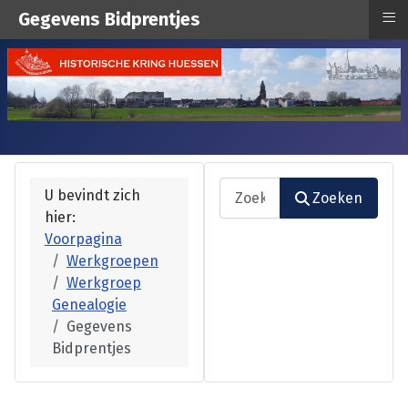
≡
Gegevens Bidprentjes
Zoeken
U bevindt zich
Zoeken
hier:
Type 2 or more characters fo
Voorpagina
Werkgroepen
Werkgroep
Genealogie
Gegevens
Bidprentjes