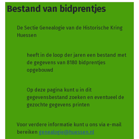
Bestand van bidprentjes
De Sectie Genealogie van de Historische Kring
Huessen
heeft in de loop der jaren een bestand met
de gegevens van 8180 bidprentjes
opgebouwd
Op deze pagina kunt u in dit
gegevensbestand zoeken en eventueel de
gezochte gegevens printen
Voor verdere informatie kunt u ons via e-mail
bereiken
genealogie@huessen.nl