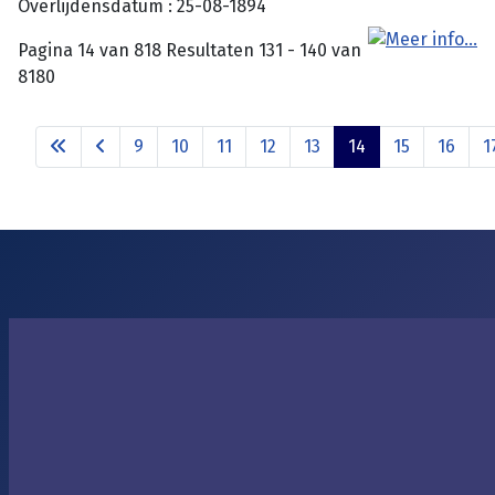
Overlijdensdatum : 25-08-1894
Pagina 14 van 818 Resultaten 131 - 140 van
8180
9
10
11
12
13
14
15
16
1