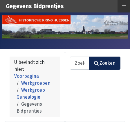
≡
Gegevens Bidprentjes
Zoeken
U bevindt zich
Zoeken
hier:
Type 2 or more characters fo
Voorpagina
Werkgroepen
Werkgroep
Genealogie
Gegevens
Bidprentjes