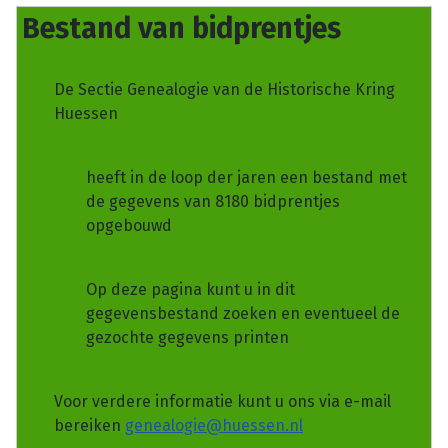
Bestand van bidprentjes
De Sectie Genealogie van de Historische Kring
Huessen
heeft in de loop der jaren een bestand met
de gegevens van 8180 bidprentjes
opgebouwd
Op deze pagina kunt u in dit
gegevensbestand zoeken en eventueel de
gezochte gegevens printen
Voor verdere informatie kunt u ons via e-mail
bereiken
genealogie@huessen.nl