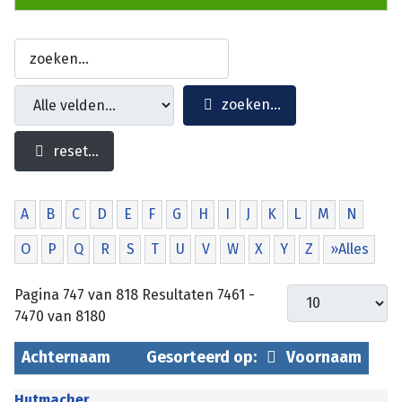
zoeken...
reset...
A
B
C
D
E
F
G
H
I
J
K
L
M
N
O
P
Q
R
S
T
U
V
W
X
Y
Z
»Alles
Pagina 747 van 818 Resultaten 7461 -
7470 van 8180
Achternaam
Gesorteerd op:
Voornaam
Hutmacher