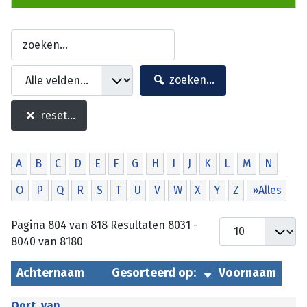
zoeken...
reset...
A
B
C
D
E
F
G
H
I
J
K
L
M
N
O
P
Q
R
S
T
U
V
W
X
Y
Z
»Alles
Pagina 804 van 818 Resultaten 8031 -
8040 van 8180
Achternaam
Gesorteerd op:
Voornaam
Oort, van