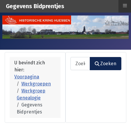
≡
Gegevens Bidprentjes
Zoeken
U bevindt zich
Zoeken
hier:
Type 2 or more characters fo
Voorpagina
Werkgroepen
Werkgroep
Genealogie
Gegevens
Bidprentjes