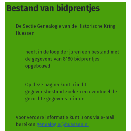
Bestand van bidprentjes
De Sectie Genealogie van de Historische Kring
Huessen
heeft in de loop der jaren een bestand met
de gegevens van 8180 bidprentjes
opgebouwd
Op deze pagina kunt u in dit
gegevensbestand zoeken en eventueel de
gezochte gegevens printen
Voor verdere informatie kunt u ons via e-mail
bereiken
genealogie@huessen.nl